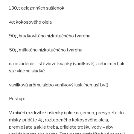
130g celozrnných sušienok
4g kokosového oleja
90g hrudkovitého nízkotučného tvarohu
50g mäkkého nízkotučného tvarohu
na osladenie – stéviové kvapky (vanilkové), alebo med, ak
ste viac na sladké
vanilkovú arómu alebo vanilkový lusk (nemusí byť)
Postup:
V mixéri rozdrvíte sušienky úplne na jemno, presypete do
misky, pridáte 4g roztopeného kokosového oleja,
premiešate a ak je treba, prilejete trošku vody – aby