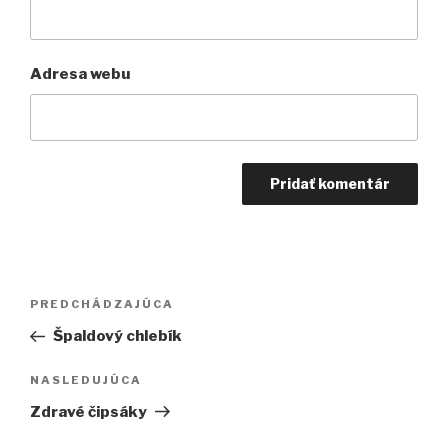
Adresa webu
Navigácia
PREDCHÁDZAJÚCA
Predchádzajúci
v
článok
Špaldový chlebík
článku
NASLEDUJÚCA
Ďalší
článok
Zdravé čipsáky