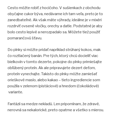
Cesto môžte robiť z hocičoho. V sušienkach z obchodu
obyčajne cukor býva, nedávame ich tam veľa, preto je to
zanedbateľné. Ak však máte výhrady, ideálne je v mixéri
rozdrviť ovsené vločky, orechy a datle. Podstatné je aby
bolo cesto lepivé a nerozpadalo sa. Môžete tiež použiť
pomarančovú šťavu.
Do plnky si môžte pridať napríklad strúhaný kokos, mak
čo roztlačený banán. Pre tých, ktorý chcú docieliť viac
bielkovín v tomto dezerte, pokojne do plnky primiešajte
obľúbený proteín. Ak ale pripravujete dezert deťom,
proteín vynechajte. Takisto do plnky môžte zamiešať
orieškové maslo, alebo kakao – tieto ingrediencie som
použila v zelenom (pistáciové) a hnedom (čokoládové)
variante.
Fantázii sa medze nekladú. Len pripomínam, že zdravé,
nerovná sa nekalorické, preto opatrne a všetko s mierou.