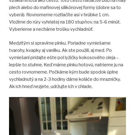
vznikla hmota ako cesto. Toto cesto natlačíte buď na malý
plech alebo do mafinovej silikónovej formy (dobre sa to
vyberá). Rovnomerne roztlačíte asi v hrúbke 1 cm.
Vložíme do rúry vyhriatej na 180 stupňov, na 5-6 minút.
Vyberieme a necháme trošku vychladnúť.
Medzitým si spravíme plnku. Poriadne vymiešame
tvarohy, kvapky aj vanilku. Ak ste použili, aj med. Po
vymiešaní pridajte ešte pol lyžičky kokosového oleja –
lepšie to stuhne. Keď máme plnku hotovú, natrieme ju na
cesto rovnomerne. Počkáme kým bude spodok úplne
vychladnutý a na 2-3 hodiny dáme koláče do mrazničky.
Ak ich hneď nezjete, udržujte ich v chlade.