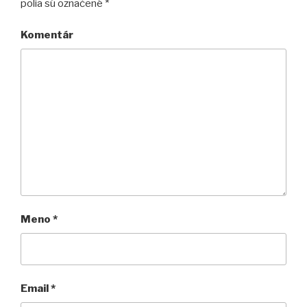
polia sú označené
*
Komentár
Meno
*
Email
*