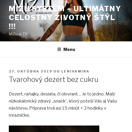
Prejsť
MIZU SYSTÉM – ULTIMÁTNY
na
CELOSTNÝ ŽIVOTNÝ ŠTÝL
obsah
!!!
MiZu si TY
Menu
PUBLIKOVANÉ
27. OKTÓBRA 2019
OD
LENIVAMIRA
Tvarohový dezert bez cukru
Dezert, raňajky, desiata, či olovrant… Je to jedno. Malý
nízkokalorický zdravý „snack“, ktorý poteší Vás aj Vašu
návštevu. Príprava trvá asi 15 minút + 2 hodinky v
mrazničke.